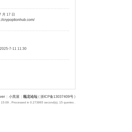
7 月 17 日
s://crypoptionhub.com/
2025-7-11 11:30
iver
|
小黑屋
|
瓯北论坛
(
浙ICP备13037409号
)
 15:09
, Processed in 0.273865 second(s), 15 queries .