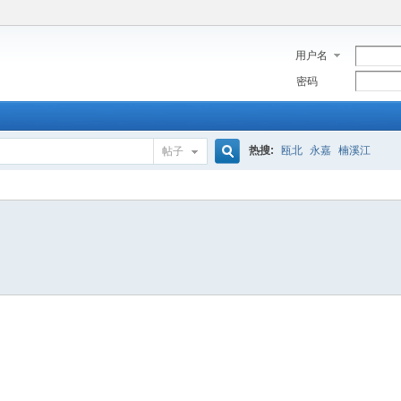
用户名
密码
热搜:
瓯北
永嘉
楠溪江
帖子
搜
索