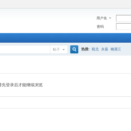
用户名
密码
热搜:
瓯北
永嘉
楠溪江
帖子
搜
索
请先登录后才能继续浏览