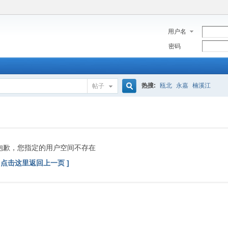
用户名
密码
热搜:
瓯北
永嘉
楠溪江
帖子
搜
索
抱歉，您指定的用户空间不存在
[ 点击这里返回上一页 ]