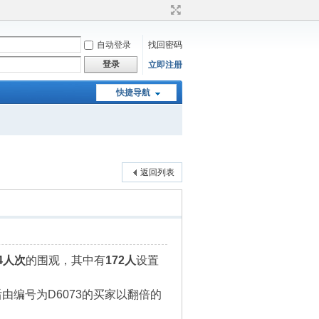
自动登录
找回密码
登录
立即注册
快捷导航
返回列表
34人次
的围观，其中有
172人
设置
由编号为D6073的买家以翻倍的