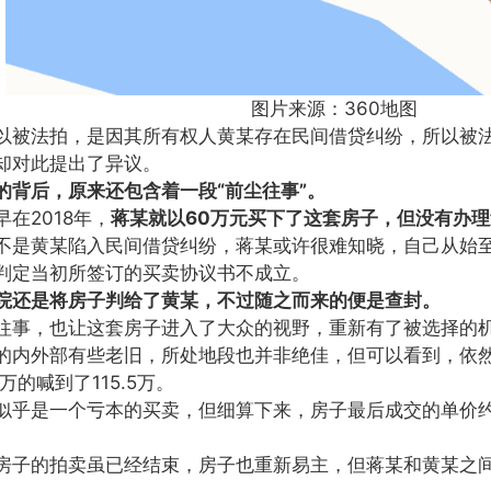
图片来源：360地图
以被法拍，是因其所有权人黄某存在民间借贷纠纷，所以被
却对此提出了异议。
的背后，原来还包含着一段“前尘往事”。
在2018年，
蒋某就以60万元买下了这套房子，但没有办
不是黄某陷入民间借贷纠纷，蒋某或许很难知晓，自己从始
判定当初所签订的买卖协议书不成立。
院还是将房子判给了黄某，不过随之而来的便是查封。
往事，也让这套房子进入了大众的视野，重新有了被选择的
的内外部有些老旧，所处地段也并非绝佳，但可以看到，依
万的喊到了115.5万。
似乎是一个亏本的买卖，但细算下来，房子最后成交的单价约7
房子的拍卖虽已经结束，房子也重新易主，但蒋某和黄某之