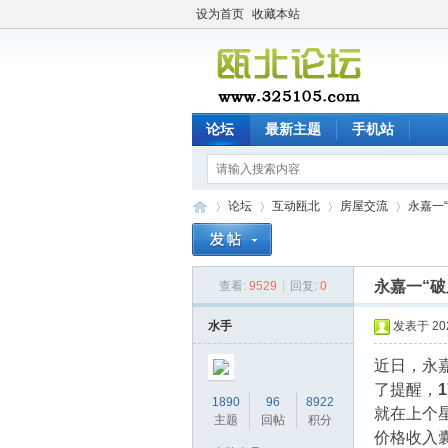
设为首页
收藏本站
论坛
最新主题
手机站
论坛
互动瓯北
房屋交流
永嘉一
永嘉一“
查看:
9529
|
回复:
0
瓯
»
›
›
›
水手
发表于 2021
近日，永
了提醒，
1890
96
8922
就在上个星
主题
回帖
积分
价格收入