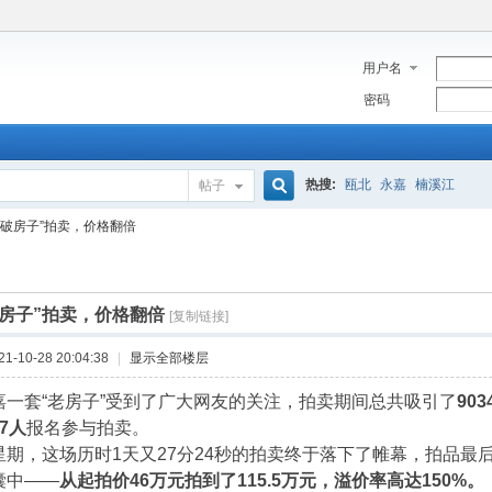
用户名
密码
热搜:
瓯北
永嘉
楠溪江
帖子
搜
“破房子”拍卖，价格翻倍
索
破房子”拍卖，价格翻倍
[复制链接]
-10-28 20:04:38
|
显示全部楼层
嘉一套“老房子”受到了广大网友的关注，拍卖期间总共吸引了
90
17人
报名参与拍卖。
期，这场历时1天又27分24秒的拍卖终于落下了帷幕，拍品最后
囊中——
从起拍价46万元拍到了115.5万元，溢价率高达150%。