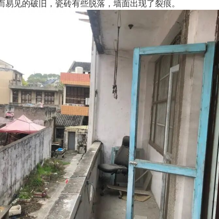
而易见的破旧，瓷砖有些脱落，墙面出现了裂痕。