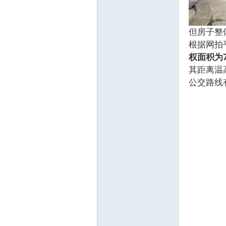
但房子整
根据网拍
权面积为7
其距离温高
公交路线