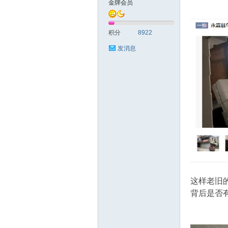
金牌会员
北
积分
8922
发消息
论
这样老旧
背后是否
坛