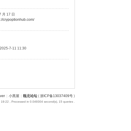
7 月 17 日
s://crypoptionhub.com/
2025-7-11 11:30
iver
|
小黑屋
|
瓯北论坛
(
浙ICP备13037409号
)
 19:22
, Processed in 0.049304 second(s), 15 queries .