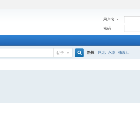
用户名
密码
热搜:
瓯北
永嘉
楠溪江
帖子
搜
索